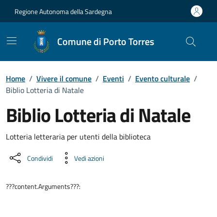
Vai ai contenuti
Vai al Footer
Regione Autonoma della Sardegna
Comune di Porto Torres
Home
/
Vivere il comune
/
Eventi
/
Evento culturale
/
Biblio Lotteria di Natale
Biblio Lotteria di Natale
Dettaglio dell'evento
Lotteria letteraria per utenti della biblioteca
Condividi
Vedi azioni
???content.Arguments???: