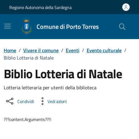
Vai ai contenuti
Vai al Footer
Regione Autonoma della Sardegna
Comune di Porto Torres
Home
/
Vivere il comune
/
Eventi
/
Evento culturale
/
Biblio Lotteria di Natale
Biblio Lotteria di Natale
Dettaglio dell'evento
Lotteria letteraria per utenti della biblioteca
Condividi
Vedi azioni
???content.Arguments???: