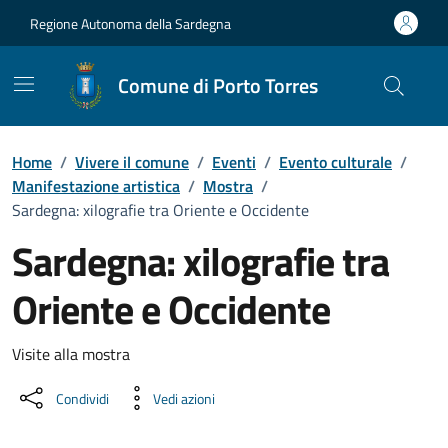
Vai ai contenuti
Vai al Footer
Regione Autonoma della Sardegna
Comune di Porto Torres
Home
/
Vivere il comune
/
Eventi
/
Evento culturale
/
Manifestazione artistica
/
Mostra
/
Sardegna: xilografie tra Oriente e Occidente
Sardegna: xilografie tra
Oriente e Occidente
Dettaglio dell'evento
Visite alla mostra
Condividi
Vedi azioni