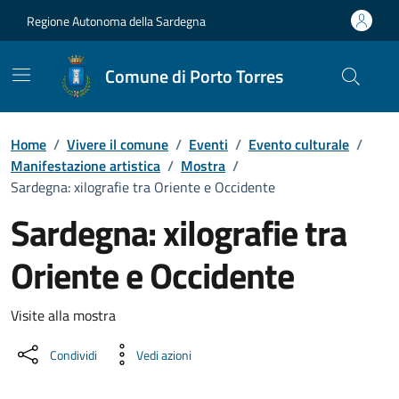
Vai ai contenuti
Vai al Footer
Regione Autonoma della Sardegna
Comune di Porto Torres
Home
/
Vivere il comune
/
Eventi
/
Evento culturale
/
Manifestazione artistica
/
Mostra
/
Sardegna: xilografie tra Oriente e Occidente
Sardegna: xilografie tra
Oriente e Occidente
Dettaglio dell'evento
Visite alla mostra
Condividi
Vedi azioni