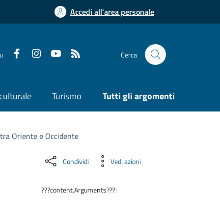
Accedi all'area personale
su
Cerca
culturale
Turismo
Tutti gli argomenti
 tra Oriente e Occidente
Condividi
Vedi azioni
???content.Arguments???: