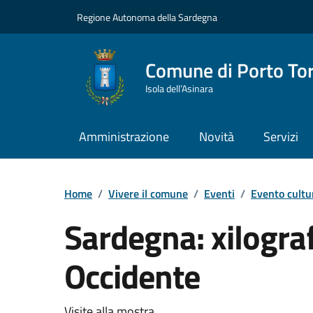
Vai ai contenuti
Vai al Footer
Regione Autonoma della Sardegna
Comune di Porto To
Isola dell’Asinara
Amministrazione
Novità
Servizi
Home
/
Vivere il comune
/
Eventi
/
Evento cultu
Sardegna: xilograf
Occidente
Visite alla mostra