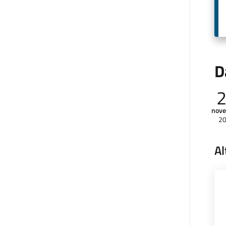
D
nov
2
Al