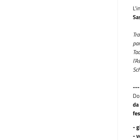
L'i
Sa
Tra
par
Tad
l’A
Sch
---
Dop
da
fes
- g
- 