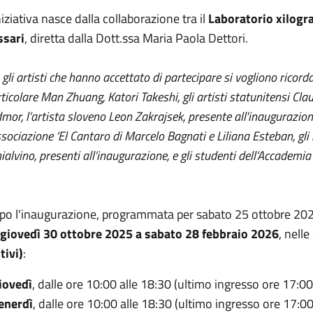
niziativa nasce dalla collaborazione tra il
Laboratorio xilogra
ssari
, diretta dalla Dott.ssa Maria Paola Dettori.
 gli artisti che hanno accettato di partecipare si vogliono ricord
ticolare Man Zhuang, Katori Takeshi, gli artisti statunitensi Cl
mor, l’artista sloveno Leon Zakrajsek, presente all'inaugurazio
ssociazione ‘El Cantaro di Marcelo Bagnati e Liliana Esteban, gli
ialvino, presenti all’inaugurazione, e gli studenti dell’Accademia d
o l'inaugurazione, programmata per sabato 25 ottobre 2025 
 giovedì 30 ottobre 2025 a sabato 28 febbraio 2026
, nell
tivi)
:
iovedì
,
dalle ore 10:00 alle 18:30 (ultimo ingresso ore 17:00
venerdì
, dalle ore 10:00 alle 18:30 (ultimo ingresso ore 17:00