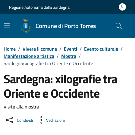
Vai ai contenuti
Vai al Footer
Regione Autonoma della Sardegna
Comune di Porto Torres
Home
/
Vivere il comune
/
Eventi
/
Evento culturale
/
Manifestazione artistica
/
Mostra
/
Sardegna: xilografie tra Oriente e Occidente
Sardegna: xilografie tra
Oriente e Occidente
Dettaglio dell'evento
Visite alla mostra
Condividi
Vedi azioni