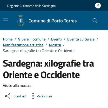
Vai ai contenuti
Vai al Footer
Regione Autonoma della Sardegna
Comune di Porto Torres
Home
/
Vivere il comune
/
Eventi
/
Evento culturale
/
Manifestazione artistica
/
Mostra
/
Sardegna: xilografie tra Oriente e Occidente
Sardegna: xilografie tra
Oriente e Occidente
Dettaglio dell'evento
Visite alla mostra
Condividi
Vedi azioni