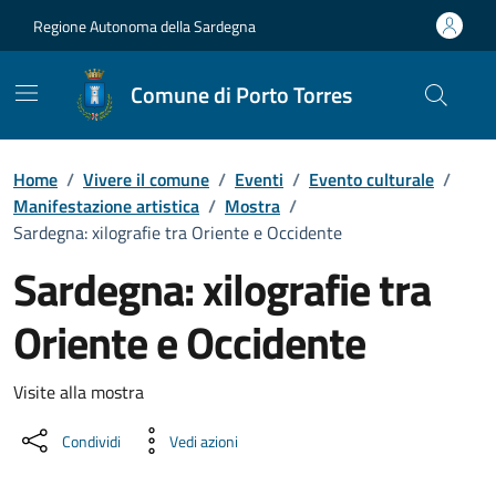
Vai ai contenuti
Vai al Footer
Regione Autonoma della Sardegna
Comune di Porto Torres
Home
/
Vivere il comune
/
Eventi
/
Evento culturale
/
Manifestazione artistica
/
Mostra
/
Sardegna: xilografie tra Oriente e Occidente
Sardegna: xilografie tra
Oriente e Occidente
Dettaglio dell'evento
Visite alla mostra
Condividi
Vedi azioni