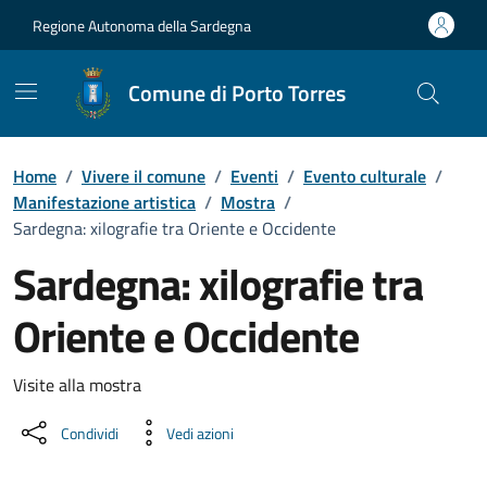
Vai ai contenuti
Vai al Footer
Regione Autonoma della Sardegna
Comune di Porto Torres
Home
/
Vivere il comune
/
Eventi
/
Evento culturale
/
Manifestazione artistica
/
Mostra
/
Sardegna: xilografie tra Oriente e Occidente
Sardegna: xilografie tra
Oriente e Occidente
Dettaglio dell'evento
Visite alla mostra
Condividi
Vedi azioni