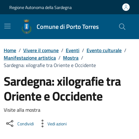
Vai ai contenuti
Vai al Footer
Regione Autonoma della Sardegna
Comune di Porto Torres
Home
/
Vivere il comune
/
Eventi
/
Evento culturale
/
Manifestazione artistica
/
Mostra
/
Sardegna: xilografie tra Oriente e Occidente
Sardegna: xilografie tra
Oriente e Occidente
Dettaglio dell'evento
Visite alla mostra
Condividi
Vedi azioni