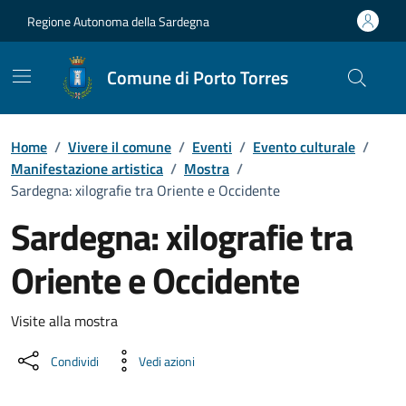
Vai ai contenuti
Vai al Footer
Regione Autonoma della Sardegna
Comune di Porto Torres
Home
/
Vivere il comune
/
Eventi
/
Evento culturale
/
Manifestazione artistica
/
Mostra
/
Sardegna: xilografie tra Oriente e Occidente
Sardegna: xilografie tra
Oriente e Occidente
Dettaglio dell'evento
Visite alla mostra
Condividi
Vedi azioni