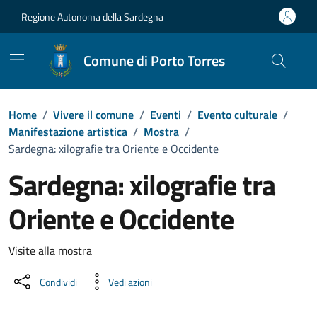
Vai ai contenuti
Vai al Footer
Regione Autonoma della Sardegna
Comune di Porto Torres
Home
/
Vivere il comune
/
Eventi
/
Evento culturale
/
Manifestazione artistica
/
Mostra
/
Sardegna: xilografie tra Oriente e Occidente
Sardegna: xilografie tra
Oriente e Occidente
Dettaglio dell'evento
Visite alla mostra
Condividi
Vedi azioni